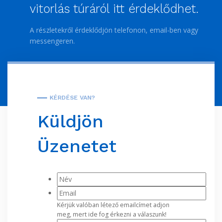
vitorlás túráról itt érdeklődhet.
A részletekről érdeklődjön telefonon, email-ben vagy
messengeren.
KÉRDÉSE VAN?
Küldjön
Üzenetet
Kérjük valóban létező emailcímet adjon
meg, mert ide fog érkezni a válaszunk!