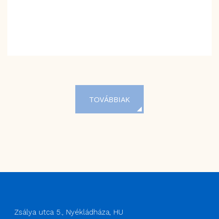
TOVÁBBIAK
Zsálya utca 5., Nyékládháza, HU