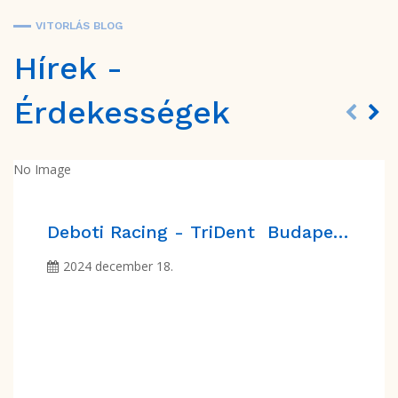
VITORLÁS BLOG
Hírek -
Érdekességek
No Image
Deboti Racing - TriDent Budapest Esztétikai és Családi Fogászat, Implantológiai Központ
2024 december 18.