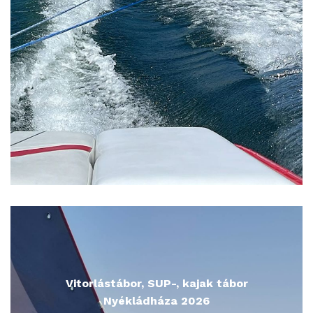
Vitorlástábor, SUP-, kajak tábor
Nyékládháza 2026