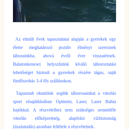
Az elmúlt évek tapasztalatai alapján a gyerekek egy
életre meghatározó pozitív élményt szereznek
táborainkba, ahová évről évre visszatérnek.
Balatonkenesei helyszínünk kíváló táboroztatási
lehetőséget biztosít a gyerekek részére tágas, saját
fürdőszobás 3-4 fős szállásokon.
Tapasztalt oktatóink segítik táborosainkat a vitorlás
sport elsajátításában Optimist, Laser, Laser Bahia
hajókkal. A részvételhez nem szükséges semmiféle
vitorlás előképzettség, alapfokú vízbiztonság
(úszástudás) azonban feltétele a részvételnek.