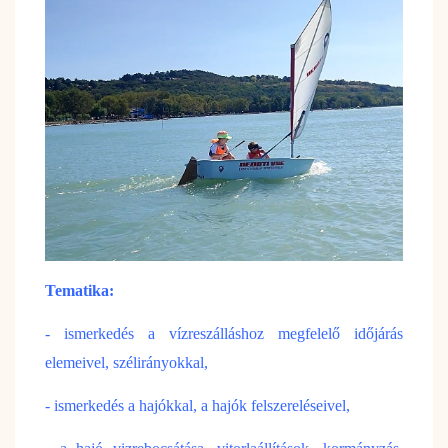
Tematika:
- ismerkedés a vízreszálláshoz megfelelő időjárás
elemeivel, szélirányokkal,
- ismerkedés a hajókkal, a hajók felszereléseivel,