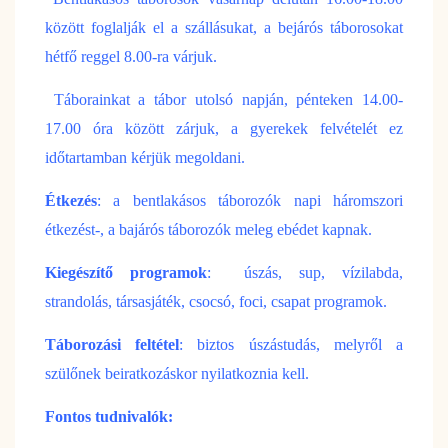
között foglalják el a szállásukat, a bejárós táborosokat
hétfő reggel 8.00-ra várjuk.
Táborainkat a tábor utolsó napján, pénteken 14.00-
17.00 óra között zárjuk, a gyerekek felvételét ez
időtartamban kérjük megoldani.
Étkezés
: a bentlakásos táborozók napi háromszori
étkezést-, a bajárós táborozók meleg ebédet kapnak.
Kiegészítő programok
: úszás, sup, vízilabda,
strandolás, társasjáték, csocsó, foci, csapat programok.
Táborozási feltétel
: biztos úszástudás, melyről a
szülőnek beiratkozáskor nyilatkoznia kell.
Fontos tudnivalók: