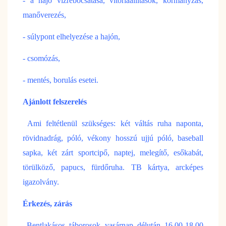
- a hajó vizrebocsátása, vitorlaállítások, kormányzás,
manőverezés,
- súlypont elhelyezése a hajón,
- csomózás,
- mentés, borulás esetei.
Ajánlott felszerelés
Ami feltétlenül szükséges: két váltás ruha naponta,
rövidnadrág, póló, vékony hosszú ujjú póló, baseball
sapka, két zárt sportcipő, naptej, melegítő, esőkabát,
törülköző, papucs, fürdőruha. TB kártya, arcképes
igazolvány.
Érkezés, zárás
Bentlakásos táborosok vasárnap délután 16.00-18.00