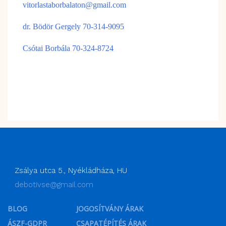
vitorlastaborbalaton@gmail.com
dr. Bödör Gergely 70-314-9095
Csótai Borbála 70-324-8724
Zsálya utca 5., Nyékládháza, HU
debotivse@gmail.com
BLOG
JOGOSÍTVÁNY ÁRAK
ÁSZF-GDPR
CSAPATÉPÍTÉS ÁRAK