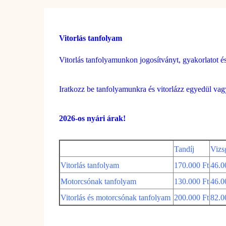
Vitorlás tanfolyam
Vitorlás tanfolyamunkon jogosítványt, gyakorlatot és
Iratkozz be tanfolyamunkra és vitorlázz egyedül vagy
2026-os nyári árak!
Tandíj
Vizs
Vitorlás tanfolyam
170.000 Ft
46.0
Motorcsónak tanfolyam
130.000 Ft
46.0
Vitorlás és motorcsónak tanfolyam
200.000 Ft
82.0