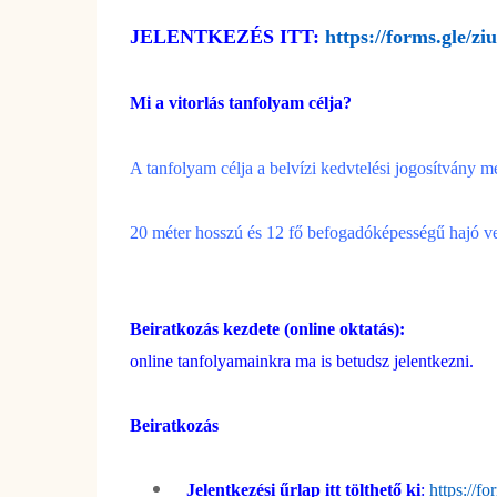
JELENTKEZÉS ITT:
https://forms.gle/z
Mi a vitorlás tanfolyam célja?
A tanfolyam célja a belvízi kedvtelési jogosítvány m
20 méter hosszú és 12 fő befogadóképességű hajó vez
Beiratkozás kezdete (online oktatás):
online tanfolyamainkra ma is betudsz jelentkezni.
Beiratkozás
Jelentkezési űrlap itt tölthető ki
:
https://f