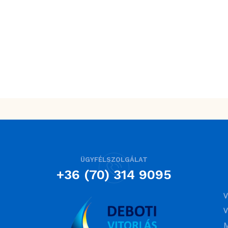
ÜGYFÉLSZOLGÁLAT
+36 (70) 314 9095
V
V