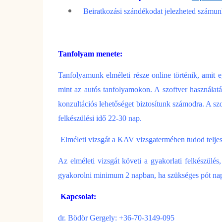
Beiratkozási szándékodat jelezheted számun
Tanfolyam menete:
Tanfolyamunk elméleti része online történik, amit eg
mint az autós tanfolyamokon. A szoftver használatát,
konzultációs lehetőséget biztosítunk számodra. A szo
felkészülési idő 22-30 nap.
Elméleti vizsgát
a KAV vizsgatermében tudod teljesí
Az elméleti vizsgát követi a gyakorlati felkészül
gyakorolni minimum 2 napban, ha szükséges pót napo
Kapcsolat:
dr. Bödör Gergely: +36-70-3149-095