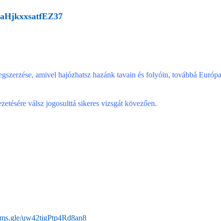
iuaHjkxxsatfEZ37
egszerzése, amivel hajózhatsz hazánk tavain és folyóin, továbbá Európa
etésére válsz jogosulttá sikeres vizsgát kövezően.
orms.gle/uw42tigPtp4Rd8an8