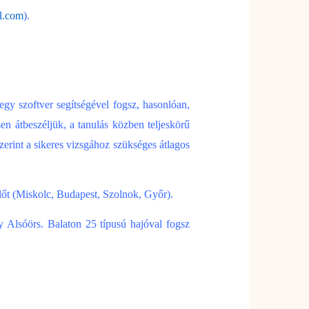
l.com
).
 egy szoftver segítségével fogsz, hasonlóan,
sen átbeszéljük, a tanulás közben teljeskörű
zerint a sikeres vizsgához szükséges átlagos
lőt (Miskolc, Budapest, Szolnok, Győr).
y Alsóörs. Balaton 25 típusú hajóval fogsz