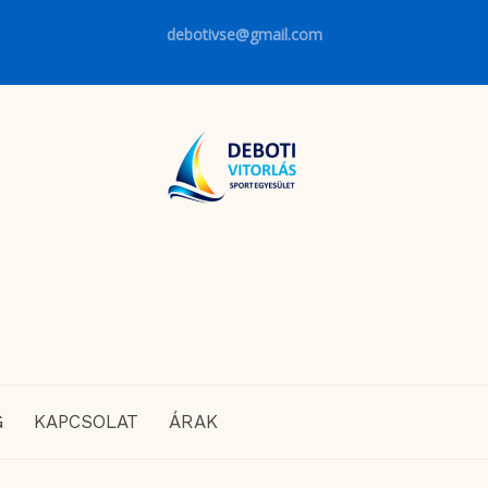
debotivse@gmail.com
G
KAPCSOLAT
ÁRAK