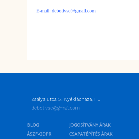
E-mail:
debotivse@gmail.co
m
Zsálya utca 5., Nyékládháza, HU
debotivse@gmail.com
BLOG
JOGOSÍTVÁNY ÁRAK
ÁSZF-GDPR
CSAPATÉPÍTÉS ÁRAK