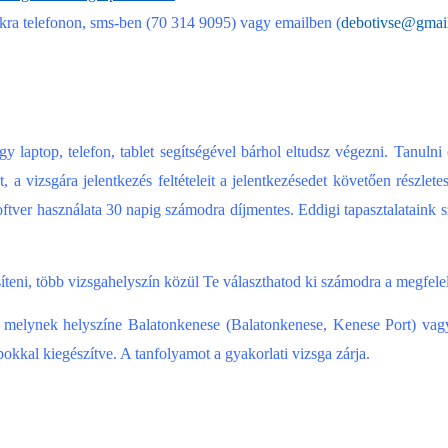
kra telefonon, sms-ben (70 314 9095) vagy emailben (
debotivse@gmai
y laptop, telefon, tablet segítségével bárhol eltudsz végezni. Tanulni
 a vizsgára jelentkezés feltételeit a jelentkezésedet követően részlete
ftver használata 30 napig számodra díjmentes. Eddigi tapasztalataink s
teni, több vizsgahelyszín közül Te választhatod ki számodra a megfele
és, melynek helyszíne Balatonkenese (Balatonkenese, Kenese Port) vag
kkal kiegészítve. A tanfolyamot a gyakorlati vizsga zárja.