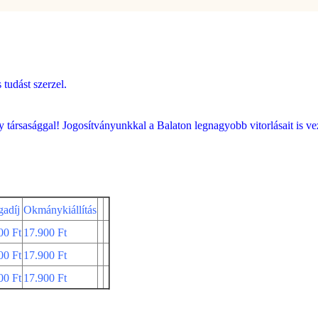
 tudást szerzel.
 társasággal! Jogosítványunkkal a Balaton legnagyobb vitorlásait is ve
gadíj
Okmánykiállítás
00 Ft
17.900 Ft
00 Ft
17.900 Ft
00 Ft
17.900 Ft